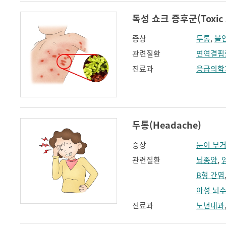
독성 쇼크 증후군(Toxic s
증상
두통
,
불
관련질환
면역결핍
진료과
응급의학
두통(Headache)
증상
눈이 무
관련질환
뇌종양
,
B형 간염
아성 뇌
진료과
노년내과