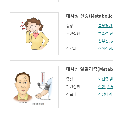
대사성 산증(Metabolic A
증상
복부경련
관련질환
호흡성 
신부전
,
진료과
소아신장
대사성 알칼리증(Metaboli
증상
뇌전증 
관련질환
섬망
,
신
진료과
신장내과