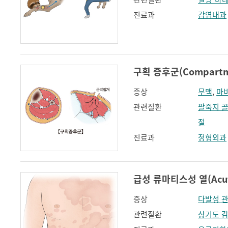
진료과
감염내과
구획 증후군(Compartme
증상
무맥
,
마
관련질환
팔죽지 
절
진료과
정형외과
급성 류마티스성 열(Acute 
증상
다발성 
관련질환
상기도 