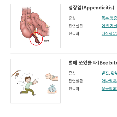
맹장염(Appendicitis)
증상
복부 통
관련질환
메켈 게
진료과
대장항문
벌에 쏘였을 때(Bee bit
증상
발진
,
환
관련질환
아나필락
진료과
응급의학