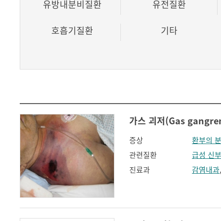
유방내분비질환
유전질환
호흡기질환
기타
가스 괴저(Gas gangre
증상
환부의 
관련질환
급성 신
진료과
감염내과