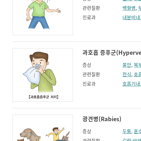
관련질환
백혈병
,
진료과
내분비내
과호흡 증후군(Hypervent
증상
불안
,
복
관련질환
천식
,
호
진료과
호흡기내
광견병(Rabies)
증상
두통
,
혼
관련질환
길랑-바