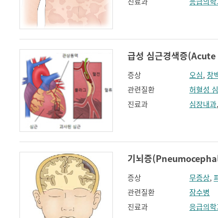
진료과
응급의학
급성 심근경색증(Acute my
증상
오심
,
창
관련질환
허혈성 
진료과
심장내과
기뇌증(Pneumocephal
증상
무증상
,
관련질환
잠수병
진료과
응급의학