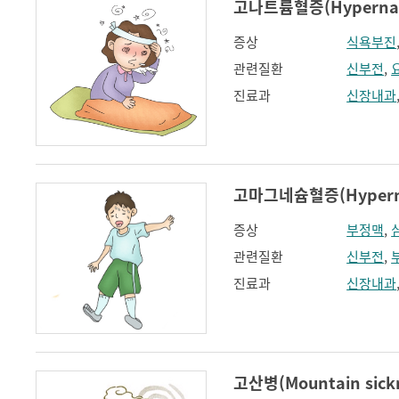
고나트륨혈증(Hypernat
증상
식욕부진
관련질환
신부전
,
진료과
신장내과
고마그네슘혈증(Hyperm
증상
부정맥
,
관련질환
신부전
,
진료과
신장내과
고산병(Mountain sick