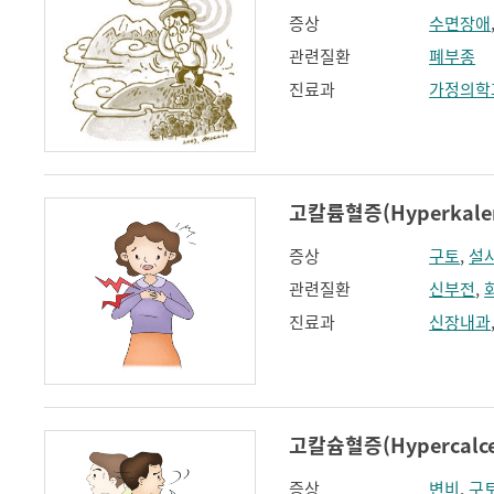
증상
수면장애
관련질환
폐부종
진료과
가정의학
고칼륨혈증(Hyperkale
증상
구토
,
설
관련질환
신부전
,
진료과
신장내과
고칼슘혈증(Hypercalce
증상
변비
,
구