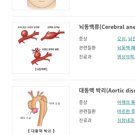
뇌동맥류(Cerebral ane
증상
오심
,
뇌
관련질환
뇌동맥 
진료과
영상의학
대동맥 박리(Aortic diss
증상
어깨의 
관련질환
마르판 
진료과
심장내과