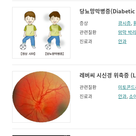
당뇨망막병증(Diabetic r
증상
광시증
,
관련질환
망막 박
진료과
안과
레버씨 시신경 위축증 (Lebe
관련질환
미토콘드
진료과
안과
,
소