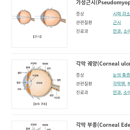
가성근시(Pseudomyop
증상
시력 감
관련질환
근시
진료과
안과
,
소
각막 궤양(Corneal ulce
증상
눈의 통
관련질환
각막염
,
진료과
안과
,
소
각막 부종(Corneal Ed