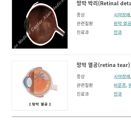
망막 박리(Retinal deta
증상
시야장애
관련질환
망막 열
진료과
안과
망막 열공(retina tear)
증상
시야장애
관련질환
비문증
,
진료과
안과