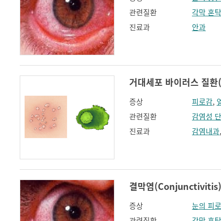
관련질환
각막 혼
진료과
안과
거대세포 바이러스 질환(Cyt
증상
피로감
,
관련질환
감염성 
진료과
감염내과
결막염(Conjunctivitis
증상
눈의 피
관련질환
각막 혼