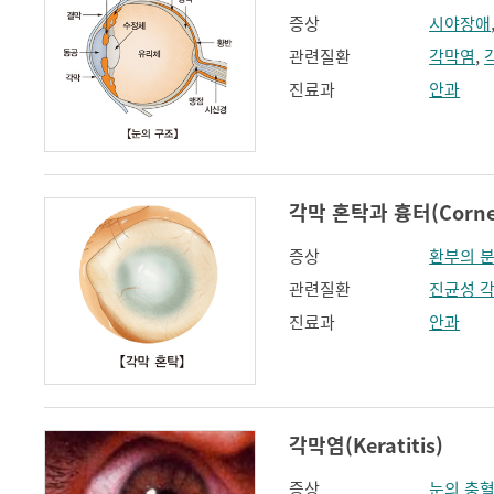
증상
시야장애
관련질환
각막염
,
진료과
안과
각막 혼탁과 흉터(Corneal
증상
환부의 
관련질환
진균성 
진료과
안과
각막염(Keratitis)
증상
눈의 충