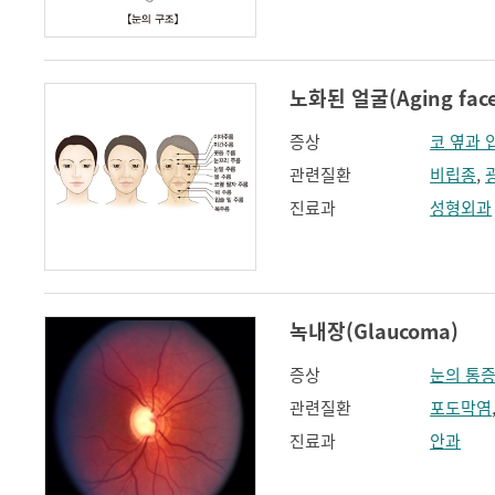
노화된 얼굴(Aging face
증상
코 옆과 
관련질환
비립종
,
진료과
성형외과
녹내장(Glaucoma)
증상
눈의 통
관련질환
포도막염
진료과
안과