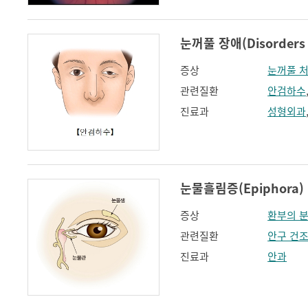
눈꺼풀 장애(Disorders o
증상
눈꺼풀 
관련질환
안검하수
진료과
성형외과
눈물흘림증(Epiphora)
증상
환부의 
관련질환
안구 건
진료과
안과