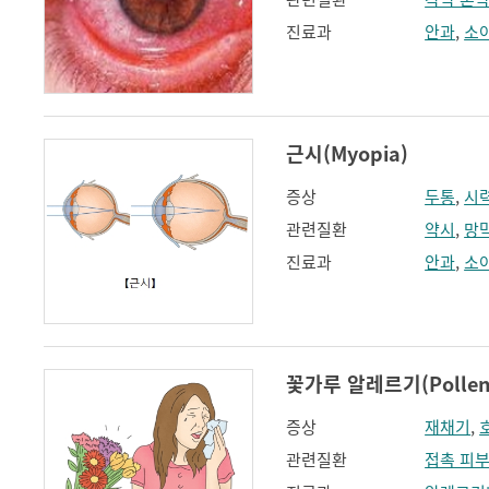
진료과
안과
,
소
근시(Myopia)
증상
두통
,
시
관련질환
약시
,
망
진료과
안과
,
소
꽃가루 알레르기(Pollen a
증상
재채기
,
관련질환
접촉 피