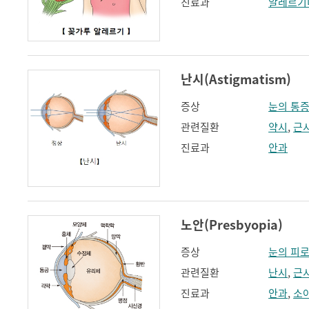
진료과
알레르기
난시(Astigmatism)
증상
눈의 통
관련질환
약시
,
근
진료과
안과
노안(Presbyopia)
증상
눈의 피
관련질환
난시
,
근
진료과
안과
,
소