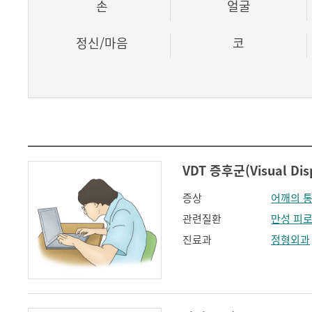
손
얼굴
정신/마음
코
VDT 증후군(Visual Dis
증상
어깨의 
관련질환
만성 피
진료과
정형외과