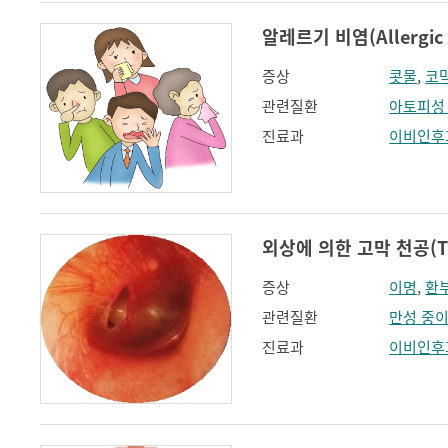
알레르기 비염(Allergic r
증상
콧물
,
코
관련질환
아토피성
진료과
이비인후
외상에 의한 고막 천공(Traum
증상
이명
,
환
관련질환
만성 중
진료과
이비인후