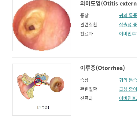
외이도염(Otitis extern
증상
귀의 통
관련질환
삼출성 
진료과
이비인후
이루증(Otorrhea)
증상
귀의 통
관련질환
급성 중
진료과
이비인후