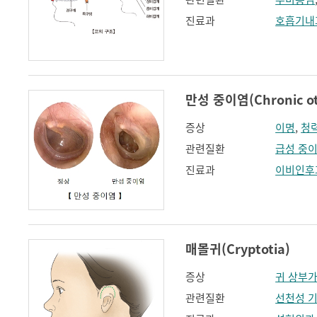
진료과
호흡기내
만성 중이염(Chronic oti
증상
이명
,
청
관련질환
급성 중
진료과
이비인후
매몰귀(Cryptotia)
증상
귀 상부가
관련질환
선천성 