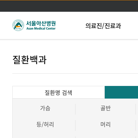
본문바로가기
의료진/진료과
질환백과
질환명 검색
가슴
골반
등/허리
머리