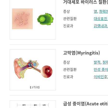
거대세포 바이러스 질환(Cyt
증상
열
,
청력
관련질환
대상포진
진료과
감염내과
고막염(Myringitis)
증상
발적
,
청
관련질환
만성 중
진료과
이비인후
급성 중이염(Acute otiti