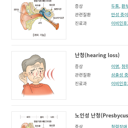
증상
두통
,
환
관련질환
만성 중
진료과
이비인후
난청(hearing loss)
증상
이명
,
청
관련질환
삼출성 
진료과
이비인후
노인성 난청(Presbycus
증상
청력장애