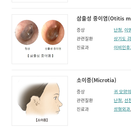
삼출성 중이염(Otitis med
증상
난청
,
이
관련질환
상기도 
진료과
이비인후
소이증(Microtia)
증상
귀 모양의
관련질환
난청
,
선
진료과
성형외과