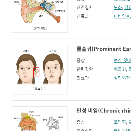
관련질환
노화
,
감
진료과
이비인후
돌출귀(Prominent Ear
증상
펴진 귓
관련질환
매몰귀
,
진료과
성형외과
만성 비염(Chronic rhini
증상
코막힘
,
관련질환
부비동염