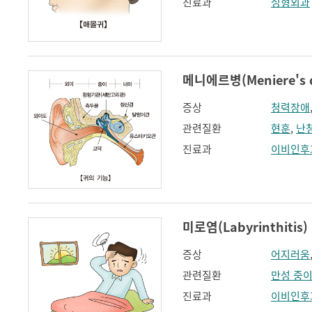
진료과
성형외과
메니에르병(Meniere's d
증상
청력장애
관련질환
현훈
,
난
진료과
이비인후
미로염(Labyrinthitis)
증상
어지러움
관련질환
만성 중
진료과
이비인후