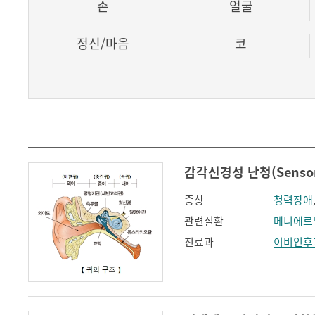
손
얼굴
정신/마음
코
감각신경성 난청(Sensorin
증상
청력장애
관련질환
메니에르
진료과
이비인후