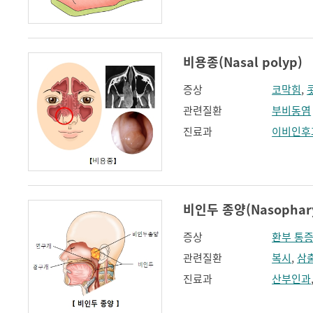
비용종(Nasal polyp)
증상
코막힘
,
관련질환
부비동염
진료과
이비인후
비인두 종양(Nasophary
증상
환부 통
관련질환
복시
,
삼
진료과
산부인과