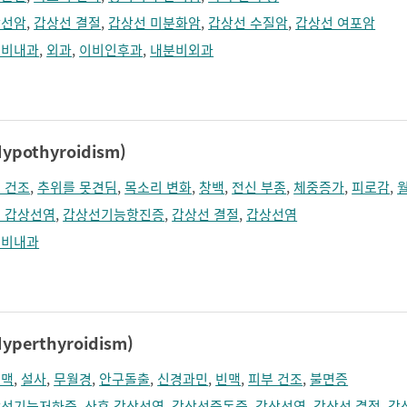
상선암
,
갑상선 결절
,
갑상선 미분화암
,
갑상선 수질암
,
갑상선 여포암
분비내과
,
외과
,
이비인후과
,
내분비외과
othyroidism)
 건조
,
추위를 못견딤
,
목소리 변화
,
창백
,
전신 부종
,
체중증가
,
피로감
,
 갑상선염
,
갑상선기능항진증
,
갑상선 결절
,
갑상선염
분비내과
erthyroidism)
정맥
,
설사
,
무월경
,
안구돌출
,
신경과민
,
빈맥
,
피부 건조
,
불면증
상선기능저하증
,
산후 갑상선염
,
갑상선중독증
,
갑상선염
,
갑상선 결절
,
갑