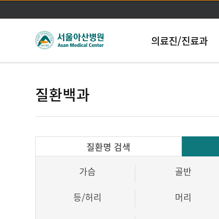
의료진/진료과
질환백과
질환명 검색
가슴
골반
등/허리
머리