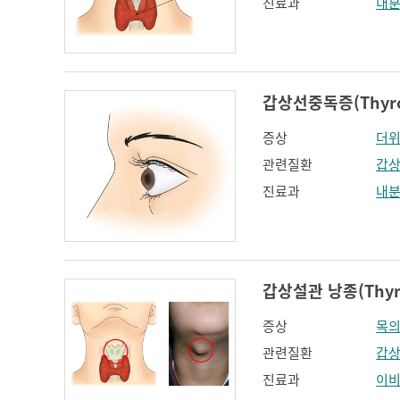
진료과
내
갑상선중독증(Thyroto
증상
더위
관련질환
갑
진료과
내
갑상설관 낭종(Thyrog
증상
목의
관련질환
갑상
진료과
이