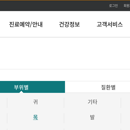
본문바로가기
로그인
회원
진료예약/안내
건강정보
고객서비스
부위별
질환별
귀
기타
목
발