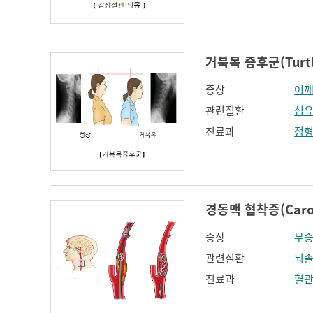
거북목 증후군(Turtle
증상
어깨
관련질환
섬
진료과
정
경동맥 협착증(Carotid
증상
무
관련질환
뇌
진료과
혈