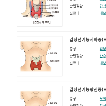
관련질환
갑
진료과
내
갑상선기능저하증(Hyp
증상
피부
관련질환
산후
진료과
내
갑상선기능항진증(Hyp
증상
부
관련질환
갑