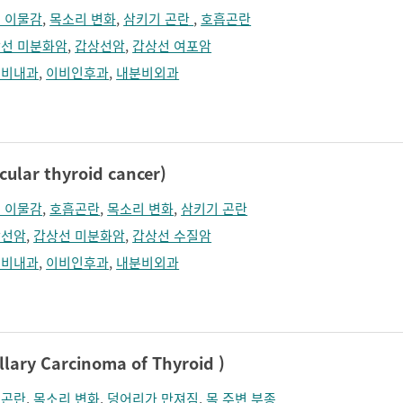
 이물감
,
목소리 변화
,
삼키기 곤란
,
호흡곤란
선 미분화암
,
갑상선암
,
갑상선 여포암
분비내과
,
이비인후과
,
내분비외과
lar thyroid cancer)
 이물감
,
호흡곤란
,
목소리 변화
,
삼키기 곤란
상선암
,
갑상선 미분화암
,
갑상선 수질암
분비내과
,
이비인후과
,
내분비외과
ry Carcinoma of Thyroid )
흡곤란
,
목소리 변화
,
덩어리가 만져짐
,
목 주변 부종