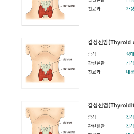
진료과
가
갑상선암(Thyroid c
증상
성
관련질환
갑
진료과
내
갑상선염(Thyroidit
증상
갑상
관련질환
갑