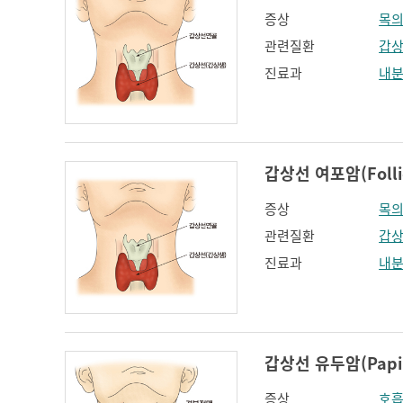
증상
목의
관련질환
갑상
진료과
내
갑상선 여포암(Follicu
증상
목의
관련질환
갑
진료과
내
갑상선 유두암(Papilla
증상
호