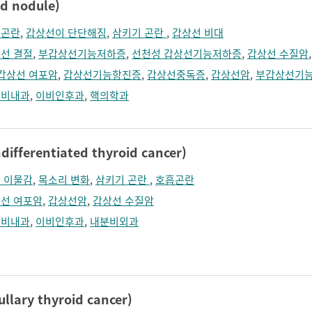
 nodule)
흡곤란
,
갑상선이 단단해짐
,
삼키기 곤란
,
갑상선 비대
선 결절
,
부갑상선기능저하증
,
선천성 갑상선기능저하증
,
갑상선 수질암
갑상선 여포암
,
갑상선기능항진증
,
갑상선중독증
,
갑상선암
,
부갑상선기
분비내과
,
이비인후과
,
핵의학과
ferentiated thyroid cancer)
 이물감
,
목소리 변화
,
삼키기 곤란
,
호흡곤란
선 여포암
,
갑상선암
,
갑상선 수질암
분비내과
,
이비인후과
,
내분비외과
ary thyroid cancer)