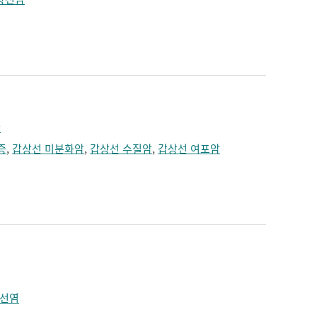
란
증
,
갑상선 미분화암
,
갑상선 수질암
,
갑상선 여포암
상선염