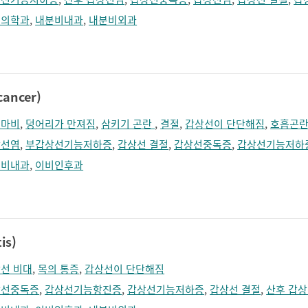
정의학과
,
내분비내과
,
내분비외과
ancer)
대마비
,
덩어리가 만져짐
,
삼키기 곤란
,
결절
,
갑상선이 단단해짐
,
호흡곤
상선염
,
부갑상선기능저하증
,
갑상선 결절
,
갑상선중독증
,
갑상선기능저하
분비내과
,
이비인후과
is)
선 비대
,
목의 통증
,
갑상선이 단단해짐
상선중독증
,
갑상선기능항진증
,
갑상선기능저하증
,
갑상선 결절
,
산후 갑