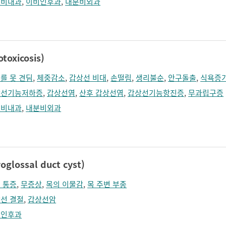
분비내과
,
이비인후과
,
내분비외과
xicosis)
를 못 견딤
,
체중감소
,
갑상선 비대
,
손떨림
,
생리불순
,
안구돌출
,
식욕증
상선기능저하증
,
갑상선염
,
산후 갑상선염
,
갑상선기능항진증
,
무과립구증
분비내과
,
내분비외과
lossal duct cyst)
 통증
,
무증상
,
목의 이물감
,
목 주변 부종
선 결절
,
갑상선암
비인후과