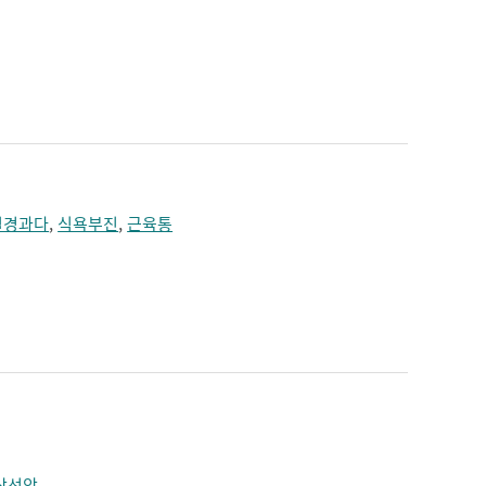
월경과다
,
식욕부진
,
근육통
상선암