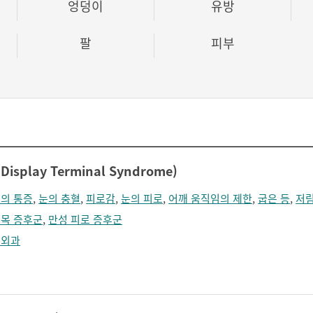
엉덩이
유방
팔
피부
Display Terminal Syndrome)
의 통증
,
눈의 충혈
,
피로감
,
눈의 피로
,
어깨 움직임의 제한
,
굽은 등
,
저
목 증후군
,
만성 피로 증후군
형외과