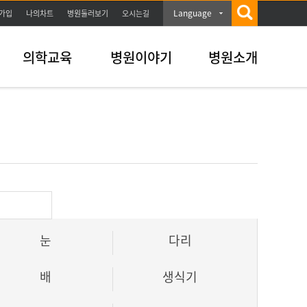
Language
가입
나의차트
병원둘러보기
오시는길
의학교육
병원이야기
병원소개
눈
다리
배
생식기