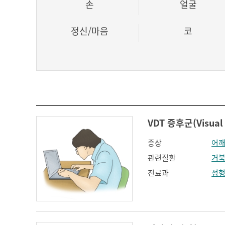
손
얼굴
정신/마음
코
VDT 증후군(Visual 
증상
어깨
관련질환
거북
진료과
정