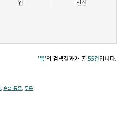
입
전신
'목'
의 검색결과가 총
55건
입니다.
림
,
손의 통증
,
두통