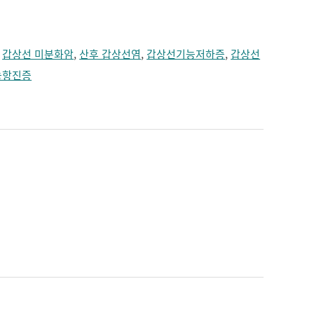
,
갑상선 미분화암
,
산후 갑상선염
,
갑상선기능저하증
,
갑상선
능항진증