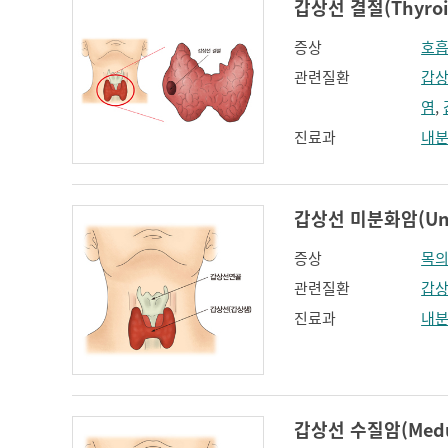
갑상선 결절(Thyroid
증상
호
관련질환
갑상
염
,
진료과
내
갑상선 미분화암(Undif
증상
목의
관련질환
갑상
진료과
내
갑상선 수질암(Medull