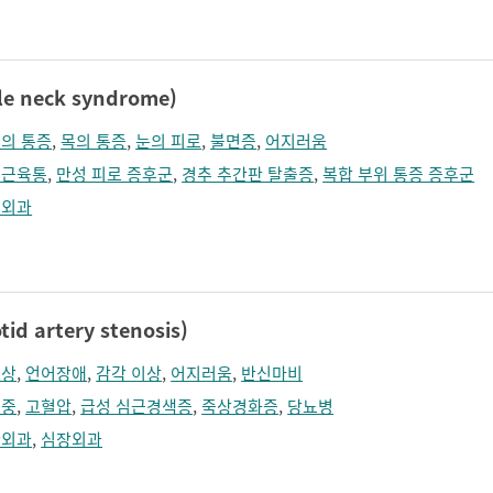
 neck syndrome)
의 통증
,
목의 통증
,
눈의 피로
,
불면증
,
어지러움
유근육통
,
만성 피로 증후군
,
경추 추간판 탈출증
,
복합 부위 통증 증후군
형외과
 artery stenosis)
증상
,
언어장애
,
감각 이상
,
어지러움
,
반신마비
졸중
,
고혈압
,
급성 심근경색증
,
죽상경화증
,
당뇨병
관외과
,
심장외과