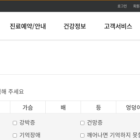
본문바로가기
로그인
회원
진료예약/안내
건강정보
고객서비스
릭해 주세요
가슴
배
등
엉덩
강박증
건망증
기억장애
깨어나면 기억하지 못