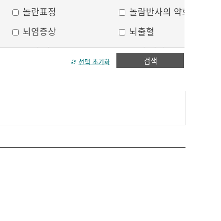
놀란표정
놀람반사의 약화
뇌염증상
뇌출혈
두피 건조
두피 열상
검색
선택 초기화
모발이 가늘어짐
모발이 거침
방향감각 상실
볼, 눈주위 움푹 꺼짐
수막자극증상
실인증
안면부 출혈
안면통
얼굴 중심선이 안맞음
얼굴 한쪽의 반점
얼굴에 털이 자람
얼굴의 나비모양 홍반
운동 실어증
원형, 타원형의 탈모
이마의 주름
이중턱