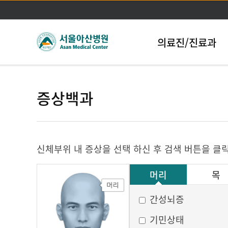
의료진/진료과
증상백과
신체부위 내 증상을 선택 하신 후 검색 버튼을 클
머리
목
그 외
간성뇌증
기민상태