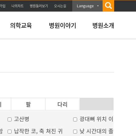
Language
가입
나의차트
병원둘러보기
오시는길
의학교육
병원이야기
병원소개
이
팔
다리
고산병
광대뼈 위치 이상
함
납작한 코, 축 쳐진 귀
낮 시간대의 졸음