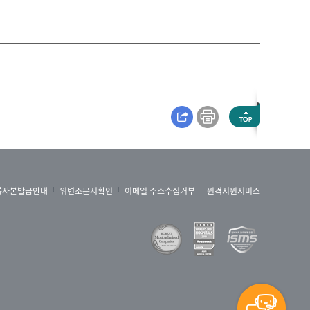
짓누르는 느낌
치매
턱의 통증
편두통
혼수
록사본발급안내
위변조문서확인
이메일 주소수집거부
원격지원서비스