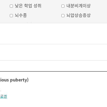
낮은 학업 성취
내분비계이상
뇌수종
뇌압상승증상
두부 외상
두통
머리모양 변형
모발 탈색
무의식
박동성 통증
비웃는 듯한 표정
삐뚤어진 눈, 코, 입
안면 변형
안면마비
어지러움
언어장애
ous puberty)
얼굴부종
얼굴에 땀이 남
만
얼굴이 화끈거림
얼굴형태의 이상
드로겐
의식 저하
이마가 넓어짐