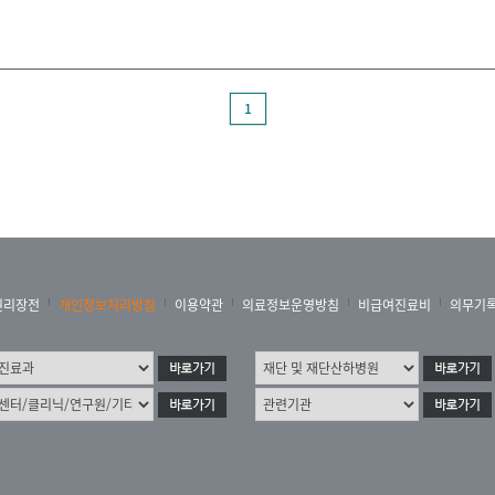
졸림
지남력 장애
콧등이 넓어짐
턱끝이 커보임
학습장애
혼돈
1
권리장전
개인정보처리방침
이용약관
의료정보운영방침
비급여진료비
의무기