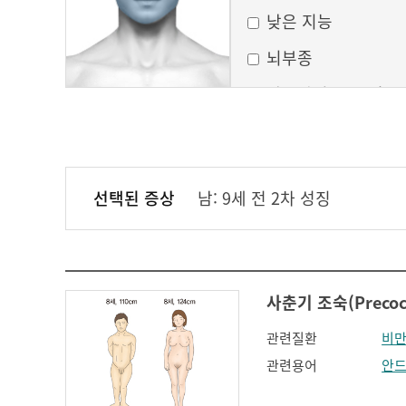
낮은 지능
뇌부종
달모양의 둥근 얼굴
만성 부비동염
무균성 뇌막염
선택된 증상
남: 9세 전 2차 성징
볼이 처짐
실행증
안면홍조
사춘기 조숙(Precoci
얼굴모양변화
관련질환
비
얼굴이 밋밋함
관련용어
안
의식 변화