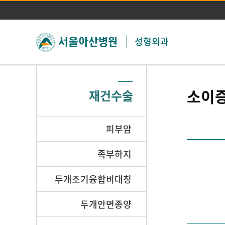
성형외과
소이증
재건수술
피부암
족부하지
두개조기융합비대칭
두개안면종양