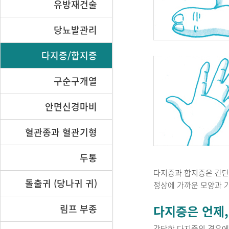
유방재건술
당뇨발관리
다지증/합지증
구순구개열
안면신경마비
혈관종과 혈관기형
두통
다지증과 합지증은 간단한
돌출귀 (당나귀 귀)
정상에 가까운 모양과 
림프 부종
다지증은 언제,
간단한 다지증의 경우에는