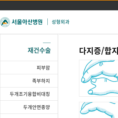
주메뉴 바로가기
본문 바로가기
성형외과
다지증/합
재건수술
피부암
족부하지
두개조기융합비대칭
두개안면종양