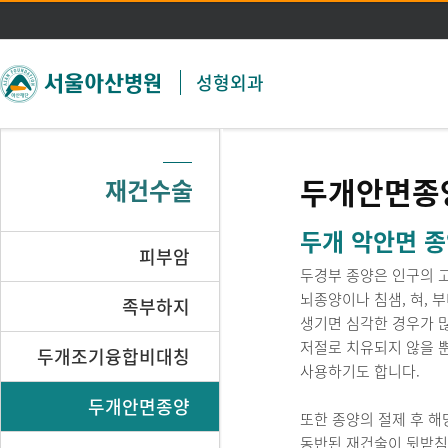
주메뉴 바로가기
본문 바로가기
성형외과
두개안면종
재건수술
두개 악안면 
피부암
두경부 종양은 인구의 고
뇌종양이나 침샘, 혀, 
족부하지
생기면 심각한 경우가 많
저절로 치유되지 않을 뿐
두개조기융합비대칭
사용하기도 합니다.
두개안면종양
또한 종양의 절제 후 
동반된 재건술이 뒷받침