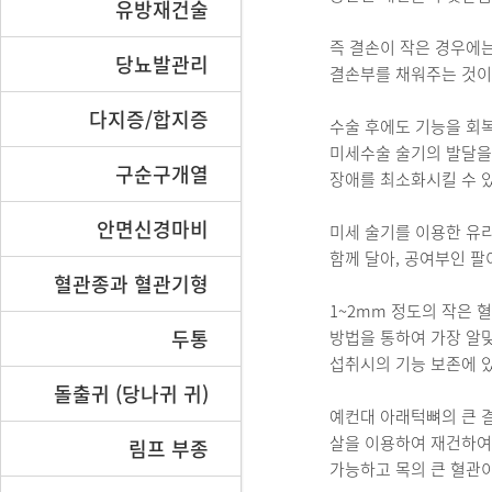
유방재건술
즉 결손이 작은 경우에
당뇨발관리
결손부를 채워주는 것이
다지증/합지증
수술 후에도 기능을 회복
미세수술 술기의 발달을
구순구개열
장애를 최소화시킬 수 있
안면신경마비
미세 술기를 이용한 유
함께 달아, 공여부인 팔
혈관종과 혈관기형
1~2mm 정도의 작은
두통
방법을 통하여 가장 알
섭취시의 기능 보존에 
돌출귀 (당나귀 귀)
예컨대 아래턱뼈의 큰 
살을 이용하여 재건하여 
림프 부종
가능하고 목의 큰 혈관이