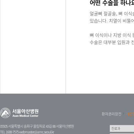
어떤 수술을 하나
얼굴뼈 절골술, 뼈 이식
있습니다. 치열이 비뚤
뼈 이식이나 지방 이식 
수술은 대부분 입원과 
환자권리장전
개인
05505 서울특별시 송파구 올림픽로 43길 88 서울아산병원
TEL 1688-7575
webmaster@amc.seoul.kr