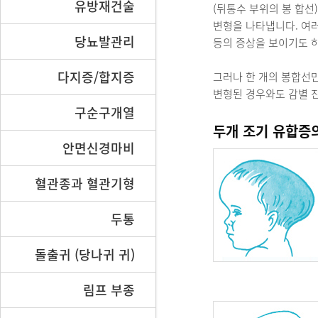
유방재건술
(뒤통수 부위의 봉 합선
변형을 나타냅니다. 여러
당뇨발관리
등의 증상을 보이기도 하고
다지증/합지증
그러나 한 개의 봉합선
변형된 경우와도 감별 진
구순구개열
두개 조기 유합증
안면신경마비
혈관종과 혈관기형
두통
돌출귀 (당나귀 귀)
림프 부종