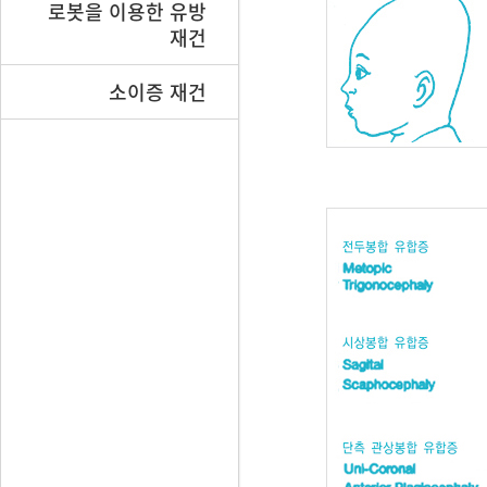
로봇을 이용한 유방
재건
소이증 재건