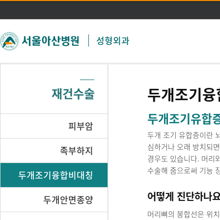
주메뉴 바로가기
본문 바로가기
성형외과
두개조기융
재건수술
두개조기유합증
피부암
두개 조기 유합증이란 
심하거나 오래 방치되면 
족부하지
경우도 있습니다. 머리
수술해 줌으로써 기능 
두개조기융합비대칭
어떻게 진단하나요
두개안면종양
머리뼈의 봉합선은 위치에