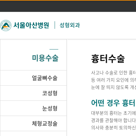
주메뉴 바로가기
본문 바로가기
성형외과
흉터수술
미용수술
사고나 수술로 인한 흉터
얼굴뼈수술
등 여러 가지 요인에 
눈에 잘 띄지 않도록 개
코성형
어떤 경우 흉터
눈성형
대부분의 흉터는 초기에는
경과를 관찰해야 합니다
체형교정술
의사와 충분히 토의하신