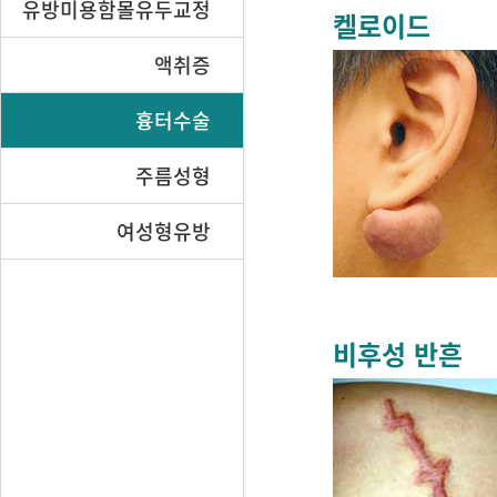
유방미용함몰유두교정
켈로이드
액취증
흉터수술
주름성형
여성형유방
비후성 반흔