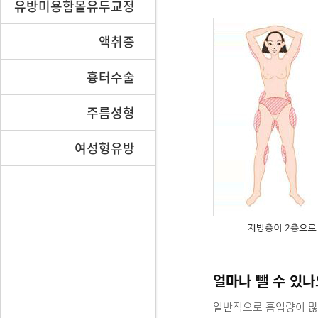
유방미용함몰유두교정
액취증
흉터수술
주름성형
여성형유방
얼마나 뺄 수 있나
일반적으로 흡입량이 많