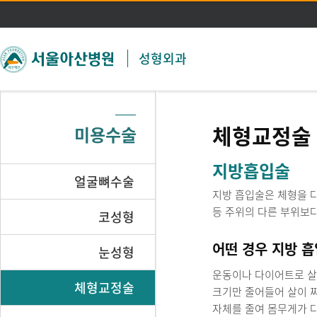
주메뉴 바로가기
본문 바로가기
성형외과
체형교정술
미용수술
지방흡입술
얼굴뼈수술
지방 흡입술은 체형을 다
등 주위의 다른 부위보
코성형
어떤 경우 지방 
눈성형
운동이나 다이어트로 살을
체형교정술
크기만 줄어들어 살이 찌
자체를 줄여 몸무게가 