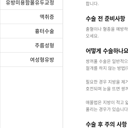
유방미용함몰유두교정
합니다.
액취증
수술 전 준비사항
출혈이나 혈종을 예방하기
흉터수술
오세요.
주름성형
어떻게 수술하나요
여성형유방
쌍꺼풀 수술은 일반적으
절개를 하지 않는 방법(
필요한 경우 지방을 제거
호전되며 눈을 뜨면 쌍꺼
매몰법은 지방이 적고 
풀리는 경우가 있습니다
수술 후 주의 사항